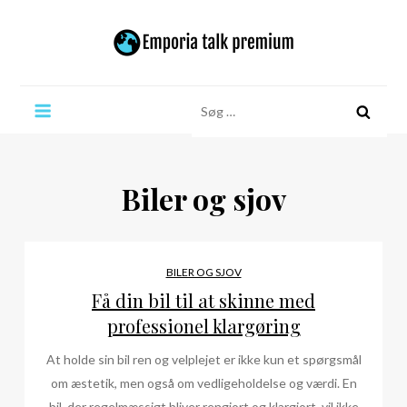
Skip
to
content
Emporia talk premium
Søg
efter:
Biler og sjov
BILER OG SJOV
Få din bil til at skinne med
professionel klargøring
At holde sin bil ren og velplejet er ikke kun et spørgsmål
om æstetik, men også om vedligeholdelse og værdi. En
bil, der regelmæssigt bliver rengjort og klargjort, vil ikke