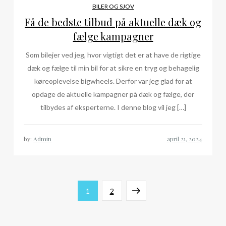
BILER OG SJOV
Få de bedste tilbud på aktuelle dæk og
fælge kampagner
Som bilejer ved jeg, hvor vigtigt det er at have de rigtige
dæk og fælge til min bil for at sikre en tryg og behagelig
køreoplevelse bigwheels. Derfor var jeg glad for at
opdage de aktuelle kampagner på dæk og fælge, der
tilbydes af eksperterne. I denne blog vil jeg […]
by:
Admin
Indlægsinddeling
Page
Page
Next
1
2
page