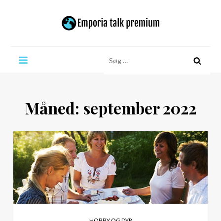
Skip
to
content
Emporia talk premium
Søg
efter:
Måned:
september 2022
HOBBY OG DYR