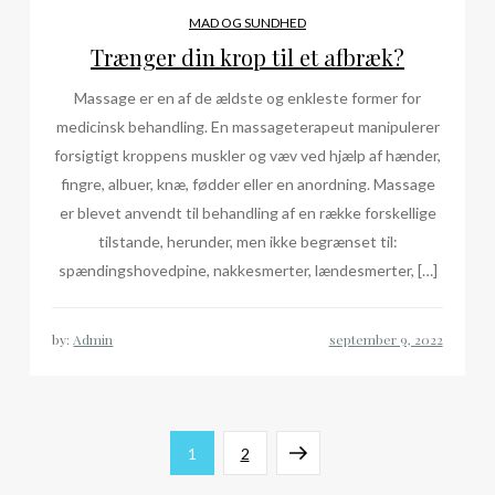
MAD OG SUNDHED
Trænger din krop til et afbræk?
Massage er en af de ældste og enkleste former for
medicinsk behandling. En massageterapeut manipulerer
forsigtigt kroppens muskler og væv ved hjælp af hænder,
fingre, albuer, knæ, fødder eller en anordning. Massage
er blevet anvendt til behandling af en række forskellige
tilstande, herunder, men ikke begrænset til:
spændingshovedpine, nakkesmerter, lændesmerter, […]
by:
Admin
Indlægsinddeling
Page
Page
Next
1
2