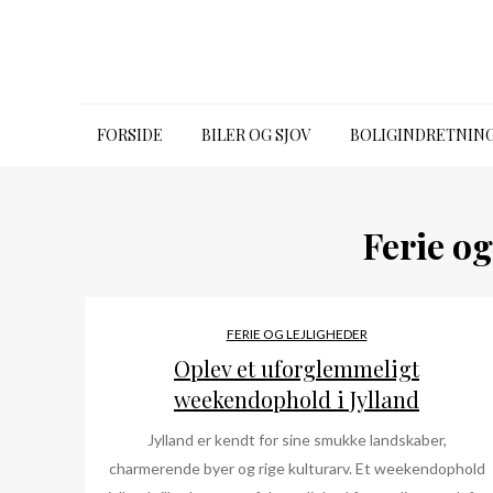
Skip
to
content
Emporia talk premium
FORSIDE
BILER OG SJOV
BOLIGINDRETNIN
Ferie og
FERIE OG LEJLIGHEDER
Oplev et uforglemmeligt
weekendophold i Jylland
Jylland er kendt for sine smukke landskaber,
charmerende byer og rige kulturarv. Et weekendophold