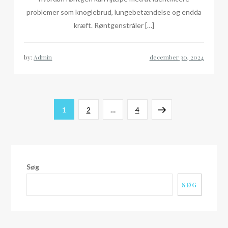
problemer som knoglebrud, lungebetændelse og endda
kræft. Røntgenstråler […]
by:
Admin
Indlægsinddeling
Page
Page
Page
Next
1
2
…
4
page
Søg
SØG