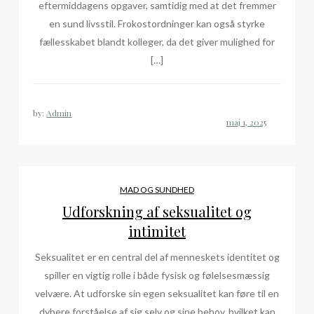
eftermiddagens opgaver, samtidig med at det fremmer
en sund livsstil. Frokostordninger kan også styrke
fællesskabet blandt kolleger, da det giver mulighed for
[…]
by:
Admin
MAD OG SUNDHED
Udforskning af seksualitet og
intimitet
Seksualitet er en central del af menneskets identitet og
spiller en vigtig rolle i både fysisk og følelsesmæssig
velvære. At udforske sin egen seksualitet kan føre til en
dybere forståelse af sig selv og sine behov, hvilket kan