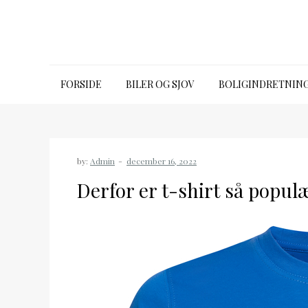
Skip
to
content
Emporia talk premium
FORSIDE
BILER OG SJOV
BOLIGINDRETNIN
by:
Admin
Derfor er t-shirt så popul