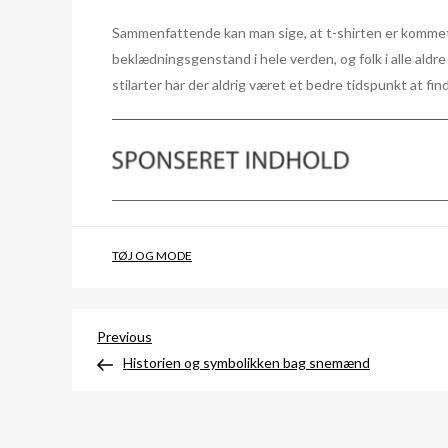
Sammenfattende kan man sige, at t-shirten er kommet l
beklædningsgenstand i hele verden, og folk i alle aldr
stilarter har der aldrig været et bedre tidspunkt at fin
TØJ OG MODE
Indlægsnavigation
Previous
Previous
Post
Historien og symbolikken bag snemænd