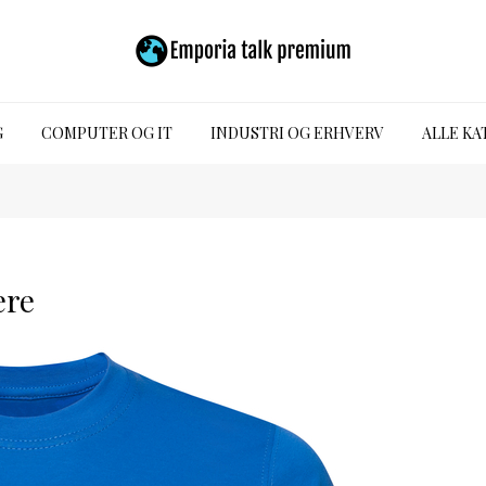
G
COMPUTER OG IT
INDUSTRI OG ERHVERV
ALLE KA
ære