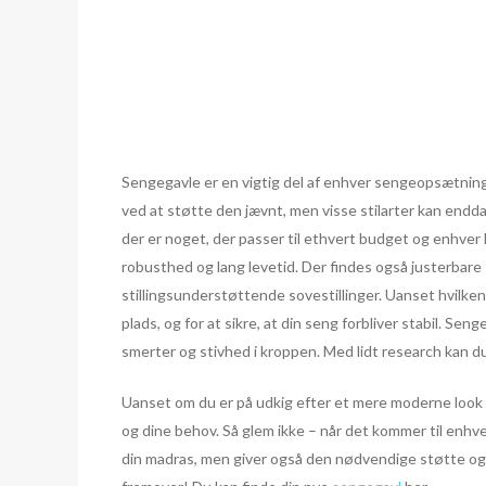
Sengegavle er en vigtig del af enhver sengeopsætning
ved at støtte den jævnt, men visse stilarter kan endda 
der er noget, der passer til ethvert budget og enhver 
robusthed og lang levetid. Der findes også justerbare
stillingsunderstøttende sovestillinger. Uanset hvilke
plads, og for at sikre, at din seng forbliver stabil. S
smerter og stivhed i kroppen. Med lidt research kan du 
Uanset om du er på udkig efter et mere moderne look m
og dine behov. Så glem ikke – når det kommer til enhv
din madras, men giver også den nødvendige støtte og st