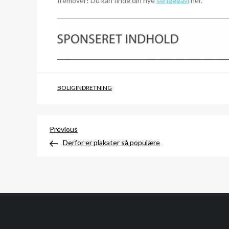
fremover! Du kan finde din nye
sengegavl
her.
BOLIGINDRETNING
Indlægsnavigation
Previous
Previous
Post
Derfor er plakater så populære