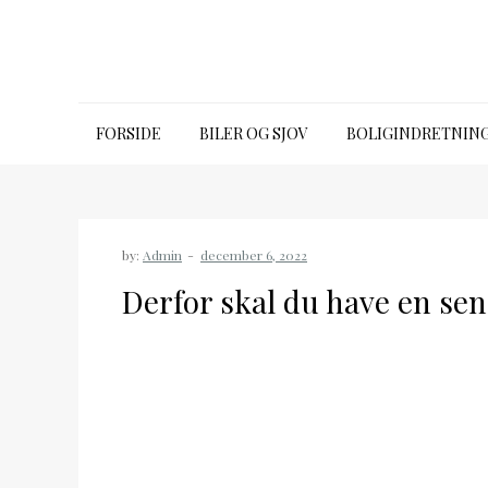
Skip
to
content
Emporia talk premium
FORSIDE
BILER OG SJOV
BOLIGINDRETNIN
by:
Admin
Derfor skal du have en sen