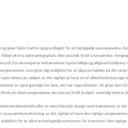
 og giver både støtte og grundlaget for en behagelig søvnoplevelse. De
tilføje ekstra opbevaringsplads eller æstetik til dit soveværelse. Sengeg
livsstil. For eksempel er metalrammer typisk billige og alligevel holdba
 sengerammer, som giver dig mulighed for at tilpasse højden på din seng 
n type ramme du vælger, er det vigtigt at have en af sikkerhedsmæssige å
engerammer er også gavnlige for dem, der har rygproblemer; de giver den ret
finde en ideel sengeramme, der passer til dit budget, samtidig med at du 
ed metalmateriale eller et mere klassisk design med trærammer, er der he
er soveværelseindretning, er det vigtigt at have den rigtige sengeramme!
abilitet for at sikre en behagelig nattesøvn. At investere i den rigtige