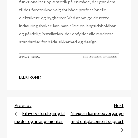
funktionalitet og æstetik på en måde, der gør dem
til det foretrukne valg for både professionelle
elektrikere og bygherrer. Ved at vælge de rette
indmuringsbokse kan man sikre en langtidsholdbar
og pålidelig installation, der opfylder alle moderne
standarder for både sikkerhed og design.
ELEKTRONIK
Indlægsnavigation
Previous
Next
Previous
Next
Post
Post
Erhvervsforplejning til
Naviger i karriereovergange
møder og arrangementer
med outplacement support