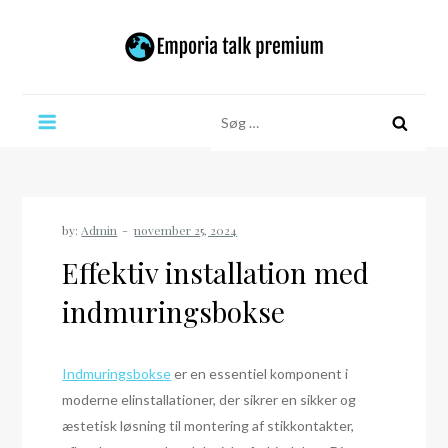
Skip
to
content
Emporia talk premium
Søg
efter:
by:
Admin
Effektiv installation med
indmuringsbokse
Indmuringsbokse
er en essentiel komponent i
moderne elinstallationer, der sikrer en sikker og
æstetisk løsning til montering af stikkontakter,