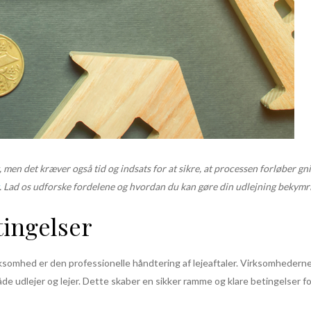
 men det kræver også tid og indsats for at sikre, at processen forløber gnid
. Lad os udforske fordelene og hvordan du kan gøre din udlejning bekymri
tingelser
rksomhed er den professionelle håndtering af lejeaftaler. Virksomhedern
 både udlejer og lejer. Dette skaber en sikker ramme og klare betingelser f