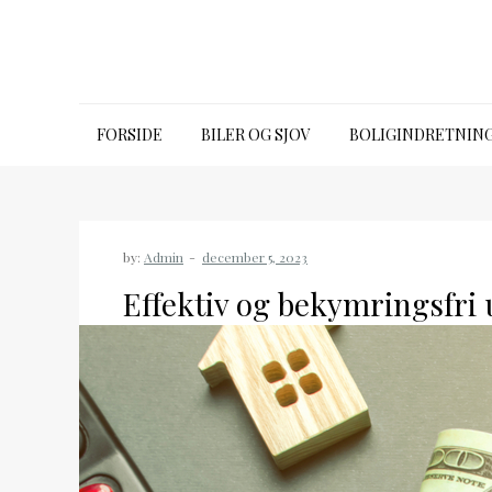
Skip
to
content
Emporia talk premium
FORSIDE
BILER OG SJOV
BOLIGINDRETNIN
by:
Admin
Effektiv og bekymringsfri u