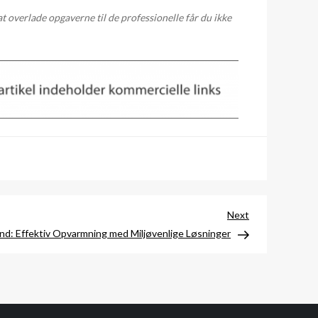
t overlade opgaverne til de professionelle får du ikke
Next
Next
Post
and: Effektiv Opvarmning med Miljøvenlige Løsninger