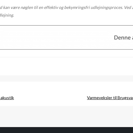
 kan være nøglen til en effektiv og bekymringsfri udlejningsproces. Ved a
lejning.
 akustik
Varmeveksler til Brugsv