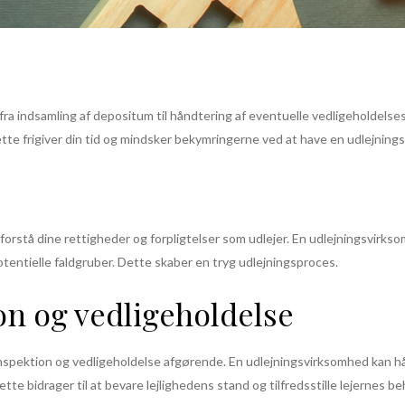
 fra indsamling af depositum til håndtering af eventuelle vedligeholdel
Dette frigiver din tid og mindsker bekymringerne ved at have en udlejnin
forstå dine rettigheder og forpligtelser som udlejer. En udlejningsvirkso
otentielle faldgruber. Dette skaber en tryg udlejningsproces.
on og vedligeholdelse
 inspektion og vedligeholdelse afgørende. En udlejningsvirksomhed kan h
tte bidrager til at bevare lejlighedens stand og tilfredsstille lejernes be