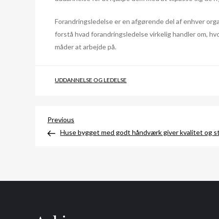
Forandringsledelse er en afgørende del af enhver orga
forstå hvad forandringsledelse virkelig handler om, hv
måder at arbejde på.
UDDANNELSE OG LEDELSE
Indlægsnavigation
Previous
Previous
Post
Huse bygget med godt håndværk giver kvalitet og st