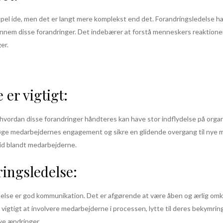
mpel ide, men det er langt mere komplekst end det. Forandringsledelse h
nem disse forandringer. Det indebærer at forstå menneskers reaktioner
er.
er vigtigt:
 hvordan disse forandringer håndteres kan have stor indflydelse på org
ge medarbejdernes engagement og sikre en glidende overgang til nye må
illid blandt medarbejderne.
ringsledelse:
ledelse er god kommunikation. Det er afgørende at være åben og ærlig om
vigtigt at involvere medarbejderne i processen, lytte til deres bekymri
ye ændringer.