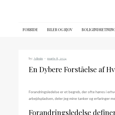
Skip
to
content
Emporia talk premium
FORSIDE
BILER OG SJOV
BOLIGINDRETNIN
by:
Admin
En Dybere Forståelse af Hv
Forandringsledelse er et begreb, der ofte høres i erh
arbejdspladsen, deler jeg mine tanker og erfaringer me
Forandringsledelse definer