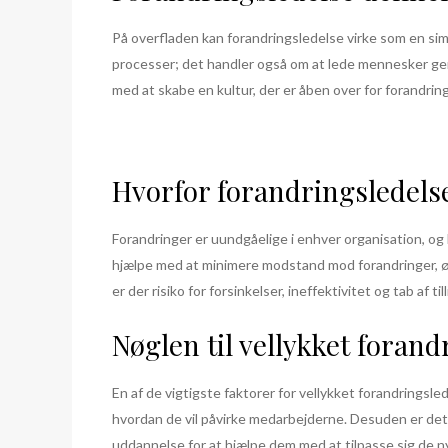
På overfladen kan forandringsledelse virke som en si
processer; det handler også om at lede mennesker gen
med at skabe en kultur, der er åben over for forandring
Hvorfor forandringsledelse 
Forandringer er uundgåelige i enhver organisation, og
hjælpe med at minimere modstand mod forandringer, ø
er der risiko for forsinkelser, ineffektivitet og tab af t
Nøglen til vellykket forand
En af de vigtigste faktorer for vellykket forandrings
hvordan de vil påvirke medarbejderne. Desuden er det 
uddannelse for at hjælpe dem med at tilpasse sig de n