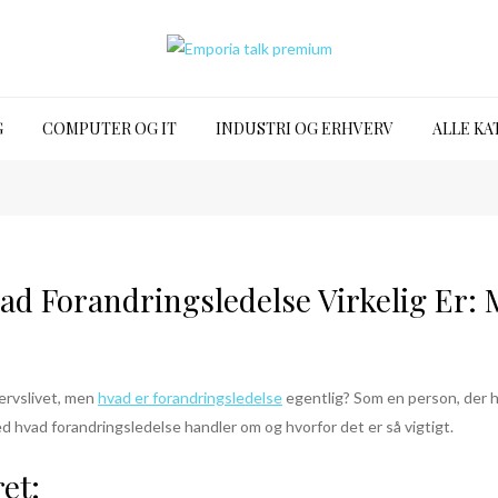
G
COMPUTER OG IT
INDUSTRI OG ERHVERV
ALLE KA
ad Forandringsledelse Virkelig Er: 
vervslivet, men
hvad er forandringsledelse
egentlig? Som en person, der h
d hvad forandringsledelse handler om og hvorfor det er så vigtigt.
et: