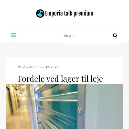
Skip
to
content
Emporia talk premium
Søg
efter:
by:
Admin
Fordele ved lager til leje