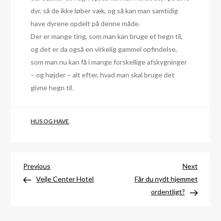
dyr, så de ikke løber væk, og så kan man samtidig
have dyrene opdelt på denne måde.
Der er mange ting, som man kan bruge et hegn til,
og det er da også en virkelig gammel opfindelse,
som man nu kan få i mange forskellige afskygninger
– og højder – alt efter, hvad man skal bruge det
givne hegn til.
HUS OG HAVE
Indlægsnavigation
Previous
Next
Previous
Next
Post
Post
Vejle Center Hotel
Får du nydt hjemmet
ordentligt?