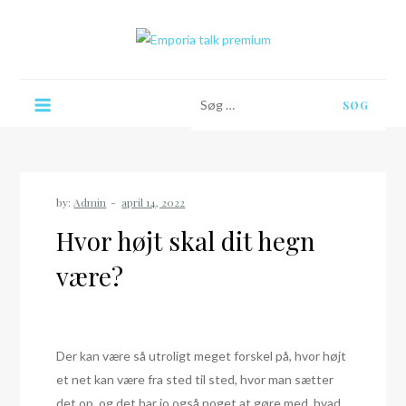
Skip
to
content
Emporia talk premium
Søg
efter:
by:
Admin
Hvor højt skal dit hegn
være?
Der kan være så utroligt meget forskel på, hvor højt
et net kan være fra sted til sted, hvor man sætter
det op, og det har jo også noget at gøre med, hvad