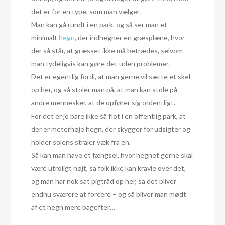
det er for en type, som man vælger.
Man kan gå rundt i en park, og så ser man et
minimalt
hegn
, der indhegner en græsplæne, hvor
der så står, at græsset ikke må betrædes, selvom
man tydeligvis kan gøre det uden problemer.
Det er egentlig fordi, at man gerne vil sætte et skel
op her, og så stoler man på, at man kan stole på
andre mennesker, at de opfører sig ordentligt.
For det er jo bare ikke så flot i en offentlig park, at
der er meterhøje hegn, der skygger for udsigter og
holder solens stråler væk fra en.
Så kan man have et fængsel, hvor hegnet gerne skal
være utroligt højt, så folk ikke kan kravle over det,
og man har nok sat pigtråd op her, så det bliver
endnu sværere at forcere – og så bliver man mødt
af et hegn mere bagefter…