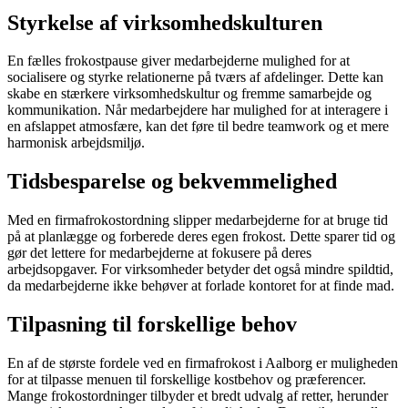
Styrkelse af virksomhedskulturen
En fælles frokostpause giver medarbejderne mulighed for at
socialisere og styrke relationerne på tværs af afdelinger. Dette kan
skabe en stærkere virksomhedskultur og fremme samarbejde og
kommunikation. Når medarbejdere har mulighed for at interagere i
en afslappet atmosfære, kan det føre til bedre teamwork og et mere
harmonisk arbejdsmiljø.
Tidsbesparelse og bekvemmelighed
Med en firmafrokostordning slipper medarbejderne for at bruge tid
på at planlægge og forberede deres egen frokost. Dette sparer tid og
gør det lettere for medarbejderne at fokusere på deres
arbejdsopgaver. For virksomheder betyder det også mindre spildtid,
da medarbejderne ikke behøver at forlade kontoret for at finde mad.
Tilpasning til forskellige behov
En af de største fordele ved en firmafrokost i Aalborg er muligheden
for at tilpasse menuen til forskellige kostbehov og præferencer.
Mange frokostordninger tilbyder et bredt udvalg af retter, herunder