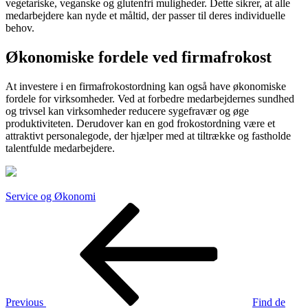
vegetariske, veganske og glutenfri muligheder. Dette sikrer, at alle
medarbejdere kan nyde et måltid, der passer til deres individuelle
behov.
Økonomiske fordele ved firmafrokost
At investere i en firmafrokostordning kan også have økonomiske
fordele for virksomheder. Ved at forbedre medarbejdernes sundhed
og trivsel kan virksomheder reducere sygefravær og øge
produktiviteten. Derudover kan en god frokostordning være et
attraktivt personalegode, der hjælper med at tiltrække og fastholde
talentfulde medarbejdere.
Service og Økonomi
Indlægsnavigation
Previous
Post
Previous
Find de