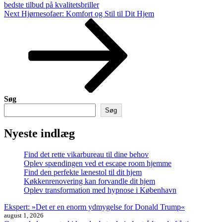
bedste tilbud på kvalitetsbriller
Next
Next
Hjørnesofaer: Komfort og Stil til Dit Hjem
Post
Søg
Søg
Nyeste indlæg
Find det rette vikarbureau til dine behov
Oplev spændingen ved et escape room hjemme
Find den perfekte lænestol til dit hjem
Køkkenrenovering kan forvandle dit hjem
Oplev transformation med hypnose i København
Ekspert: »Det er en enorm ydmygelse for Donald Trump«
august 1, 2026