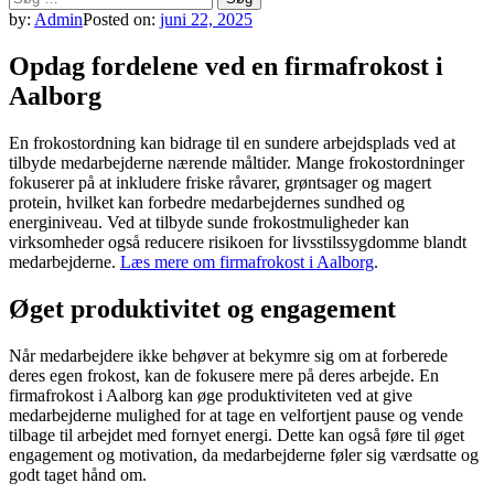
efter:
by:
Admin
Posted on:
juni 22, 2025
Opdag fordelene ved en firmafrokost i
Aalborg
En frokostordning kan bidrage til en sundere arbejdsplads ved at
tilbyde medarbejderne nærende måltider. Mange frokostordninger
fokuserer på at inkludere friske råvarer, grøntsager og magert
protein, hvilket kan forbedre medarbejdernes sundhed og
energiniveau. Ved at tilbyde sunde frokostmuligheder kan
virksomheder også reducere risikoen for livsstilssygdomme blandt
medarbejderne.
Læs mere om firmafrokost i Aalborg
.
Øget produktivitet og engagement
Når medarbejdere ikke behøver at bekymre sig om at forberede
deres egen frokost, kan de fokusere mere på deres arbejde. En
firmafrokost i Aalborg kan øge produktiviteten ved at give
medarbejderne mulighed for at tage en velfortjent pause og vende
tilbage til arbejdet med fornyet energi. Dette kan også føre til øget
engagement og motivation, da medarbejderne føler sig værdsatte og
godt taget hånd om.