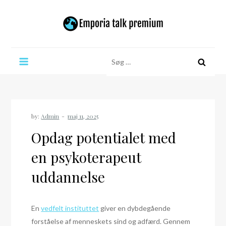
Skip
to
content
Emporia talk premium
Søg
efter:
by:
Admin
Opdag potentialet med
en psykoterapeut
uddannelse
En
vedfelt instituttet
giver en dybdegående
forståelse af menneskets sind og adfærd. Gennem