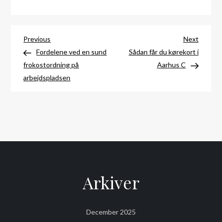
Indlægsnavigation
Previous
Next
Previous
Next
Post
Post
Fordelene ved en sund
Sådan får du kørekort i
frokostordning på
Aarhus C
arbejdspladsen
Arkiver
December 2025