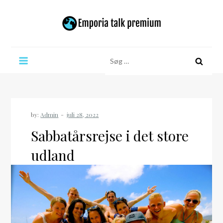
Skip
to
content
Emporia talk premium
Søg
efter:
by:
Admin
Sabbatårsrejse i det store
udland