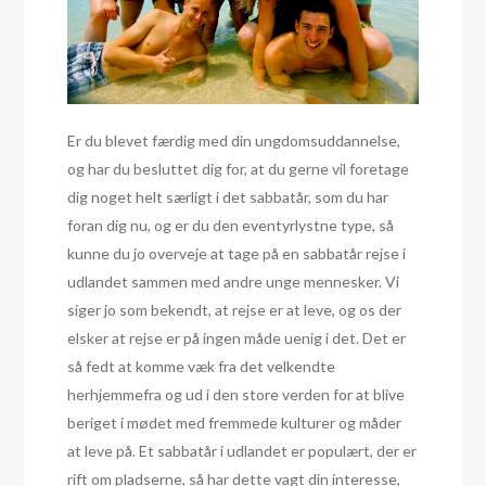
Er du blevet færdig med din ungdomsuddannelse,
og har du besluttet dig for, at du gerne vil foretage
dig noget helt særligt i det sabbatår, som du har
foran dig nu, og er du den eventyrlystne type, så
kunne du jo overveje at tage på en sabbatår rejse i
udlandet sammen med andre unge mennesker. Vi
siger jo som bekendt, at rejse er at leve, og os der
elsker at rejse er på ingen måde uenig i det. Det er
så fedt at komme væk fra det velkendte
herhjemmefra og ud i den store verden for at blive
beriget i mødet med fremmede kulturer og måder
at leve på. Et sabbatår i udlandet er populært, der er
rift om pladserne, så har dette vagt din interesse,