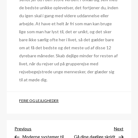
de bedste unikke oplevelser, det fortjener du, inden
du igen skal i gang med videre uddannelse eller
arbejde. At have et helt år fri som man kan bruge
lige som man har lyst til, det er unikt, og det sker
bare ikke særlig ofte her i livet, så det gælder bare
om at få det bedste og det meste ud af disse 12
dyrebare måneder. Skab dejlige minder for resten af
livet, når du rejser ud på grupperejse med
rejsebegejstrede unge mennesker, der glæder sig
til at møde dig.
FERIE OG LEJLIGHEDER
Indlægsnavigation
Previous
Next
Previous
Next
Post
Post
Moderne systemer til
Gå dine daglige skridt