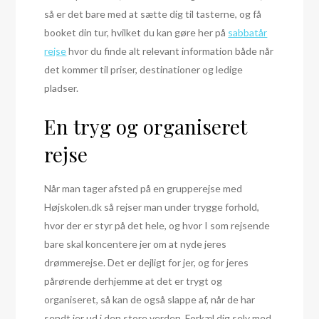
så er det bare med at sætte dig til tasterne, og få
booket din tur, hvilket du kan gøre her på
sabbatår
rejse
hvor du finde alt relevant information både når
det kommer til priser, destinationer og ledige
pladser.
En tryg og organiseret
rejse
Når man tager afsted på en grupperejse med
Højskolen.dk så rejser man under trygge forhold,
hvor der er styr på det hele, og hvor I som rejsende
bare skal koncentere jer om at nyde jeres
drømmerejse. Det er dejligt for jer, og for jeres
pårørende derhjemme at det er trygt og
organiseret, så kan de også slappe af, når de har
sendt jer ud i den store verden. Forkæl dig selv med