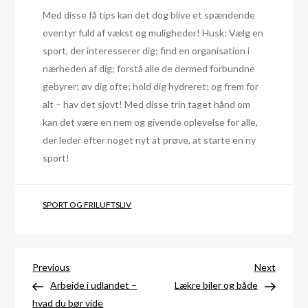
Med disse få tips kan det dog blive et spændende
eventyr fuld af vækst og muligheder! Husk: Vælg en
sport, der interesserer dig; find en organisation i
nærheden af dig; forstå alle de dermed forbundne
gebyrer; øv dig ofte; hold dig hydreret; og frem for
alt – hav det sjovt! Med disse trin taget hånd om
kan det være en nem og givende oplevelse for alle,
der leder efter noget nyt at prøve, at starte en ny
sport!
SPORT OG FRILUFTSLIV
Indlægsnavigation
Previous
Next
Previous
Next
Post
Post
Arbejde i udlandet –
Lækre biler og både
hvad du bør vide