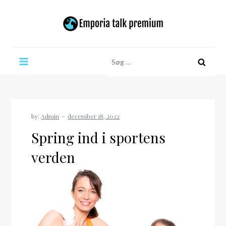
Skip
to
content
Emporia talk premium
Søg
efter:
by:
Admin
Spring ind i sportens
verden