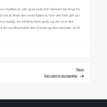
nce i mellem at yde og at nyde ind. Hjernen har brug for
er om at finde den rette balance, hvor det hele går op i
 muligt, for så bliver livet godt, og det er jo det,
 på din sundhed både den fysiske og den mentale, så vil
Next
Next
Post
Det udstyr du mangler