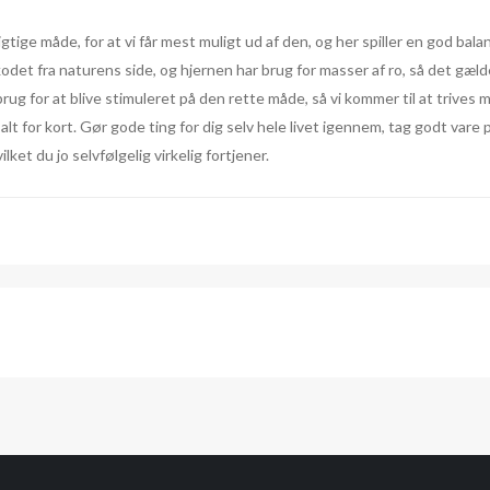
gtige måde, for at vi får mest muligt ud af den, og her spiller en god bala
 kodet fra naturens side, og hjernen har brug for masser af ro, så det gæld
 for at blive stimuleret på den rette måde, så vi kommer til at trives mest
alt for kort. Gør gode ting for dig selv hele livet igennem, tag godt vare
ket du jo selvfølgelig virkelig fortjener.