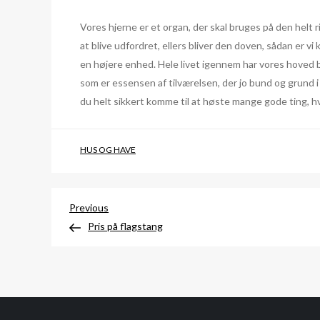
Vores hjerne er et organ, der skal bruges på den helt ri
at blive udfordret, ellers bliver den doven, sådan er vi
en højere enhed. Hele livet igennem har vores hoved brug
som er essensen af tilværelsen, der jo bund og grund i 
du helt sikkert komme til at høste mange gode ting, hvil
HUS OG HAVE
Indlægsnavigation
Previous
Previous
Post
Pris på flagstang