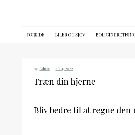
Skip
to
content
Emporia talk premium
FORSIDE
BILER OG SJOV
BOLIGINDRETNIN
by:
Admin
Træn din hjerne
Bliv bedre til at regne den